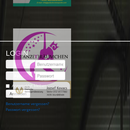
LOGIN
Benutzername
Passwort
Angemeldet bleiben
Anmelden
Benutzername vergessen?
Passwort vergessen?