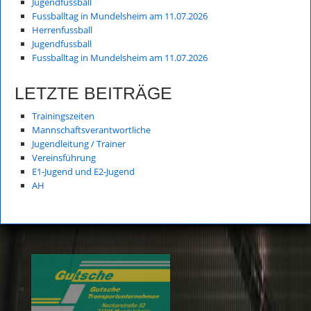
Jugendfussball
Fussballtag in Mundelsheim am 11.07.2026
Herrenfussball
Jugendfussball
Fussballtag in Mundelsheim am 11.07.2026
LETZTE BEITRÄGE
Trainingszeiten
Mannschaftsverantwortliche
Jugendleitung / Trainer
Vereinsführung
E1-Jugend und E2-Jugend
AH