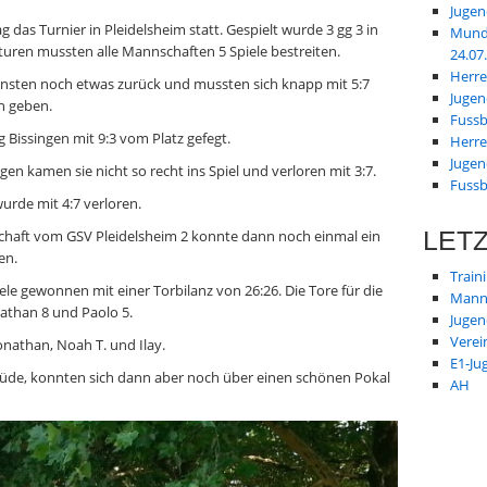
Jugen
das Turnier in Pleidelsheim statt. Gespielt wurde 3 gg 3 in
Mund
turen mussten alle Mannschaften 5 Spiele bestreiten.
24.07
Herre
leinsten noch etwas zurück und mussten sich knapp mit 5:7
Jugen
n geben.
Fussb
 Bissingen mit 9:3 vom Platz gefegt.
Herre
Jugen
en kamen sie nicht so recht ins Spiel und verloren mit 3:7.
Fussb
wurde mit 4:7 verloren.
chaft vom GSV Pleidelsheim 2 konnte dann noch einmal ein
LET
en.
Train
e gewonnen mit einer Torbilanz von 26:26. Die Tore für die
Manns
athan 8 und Paolo 5.
Jugen
Verei
Jonathan, Noah T. und Ilay.
E1-Ju
müde, konnten sich dann aber noch über einen schönen Pokal
AH