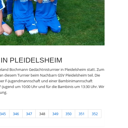
IN PLEIDELSHEIM
eland Bochmann Gedächtnisturnier in Pleidelsheim statt. Zum
n diesem Turnier beim Nachbarn GSV Pleidelsheim teil. Die
iner F-Jugendmannschaft und einer Bambinimannschaft
e F-Jugend um 10:00 Uhr und für die Bambinis um 13:30 Uhr. Wir
zung.
345
346
347
348
349
350
351
352