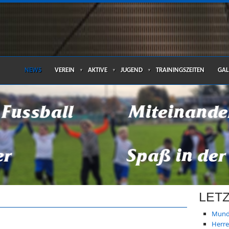
NEWS
VEREIN
AKTIVE
JUGEND
TRAININGSZEITEN
GAL
▼
▼
▼
LET
Mund
Herre