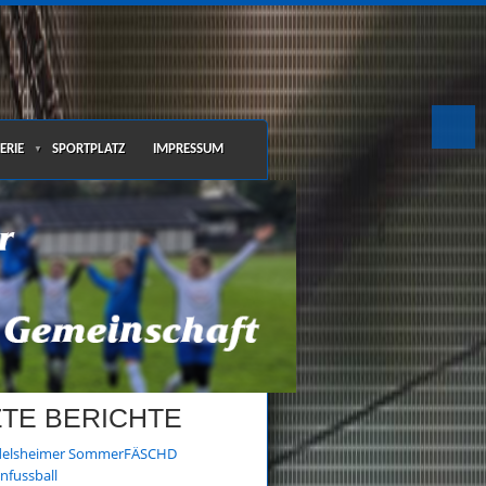
ERIE
SPORTPLATZ
IMPRESSUM
▼
ZTE BERICHTE
elsheimer SommerFÄSCHD
nfussball