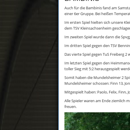
Auch für die Bambinis fand am Samstag 
einer 6er Gruppe. Bei heißen Tempera
Im ersten Spiel hielten sich unsere K
dem TSV Kleinsachsenheim geschlage
Im zweiten Spiel wurde dann die Spvgg
Im dritten Spiel gegen den TSV Benning
Das vierte Spiel gegen TuS Freiberg 2 
Im letzten Spiel gegen den Heimmans
toller Sieg mit 5:2 herausgespielt werd
Somit haben die Mundelsheimer 2 Spiel
Mundelsheimer schossen: Finn 13, Jon
Mitgespielt haben: Paolo, Felix, Finn, 
Alle Spieler waren am Ende ziemlich 
freuen.