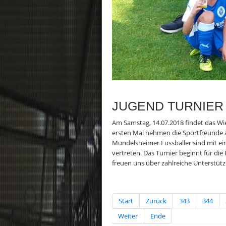
JUGEND TURNIER 
Am Samstag, 14.07.2018 findet das Wi
ersten Mal nehmen die Sportfreunde a
Mundelsheimer Fussballer sind mit e
vertreten. Das Turnier beginnt für di
freuen uns über zahlreiche Unterstüt
Start
Zurück
343
344
Weiter
Ende