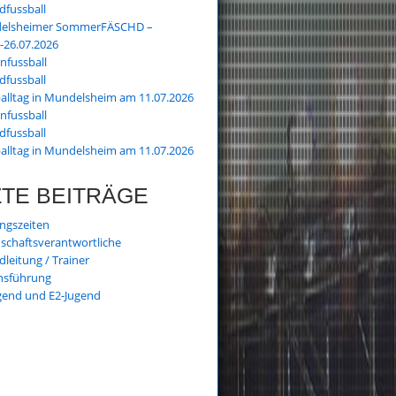
dfussball
elsheimer SommerFÄSCHD –
.-26.07.2026
nfussball
dfussball
alltag in Mundelsheim am 11.07.2026
nfussball
dfussball
alltag in Mundelsheim am 11.07.2026
ZTE BEITRÄGE
ingszeiten
chaftsverantwortliche
dleitung / Trainer
nsführung
gend und E2-Jugend