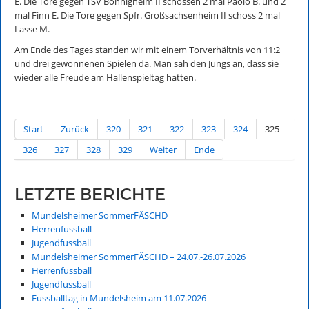
E. Die Tore gegen TSV Bönnigheim II schossen 2 mal Paolo B. und 2
mal Finn E. Die Tore gegen Spfr. Großsachsenheim II schoss 2 mal
Lasse M.
Am Ende des Tages standen wir mit einem Torverhältnis von 11:2
und drei gewonnenen Spielen da. Man sah den Jungs an, dass sie
wieder alle Freude am Hallenspieltag hatten.
Start
Zurück
320
321
322
323
324
325
326
327
328
329
Weiter
Ende
LETZTE BERICHTE
Mundelsheimer SommerFÄSCHD
Herrenfussball
Jugendfussball
Mundelsheimer SommerFÄSCHD – 24.07.-26.07.2026
Herrenfussball
Jugendfussball
Fussballtag in Mundelsheim am 11.07.2026