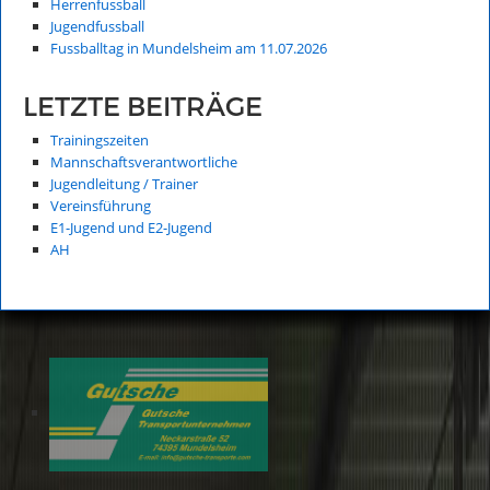
Herrenfussball
Jugendfussball
Fussballtag in Mundelsheim am 11.07.2026
LETZTE BEITRÄGE
Trainingszeiten
Mannschaftsverantwortliche
Jugendleitung / Trainer
Vereinsführung
E1-Jugend und E2-Jugend
AH