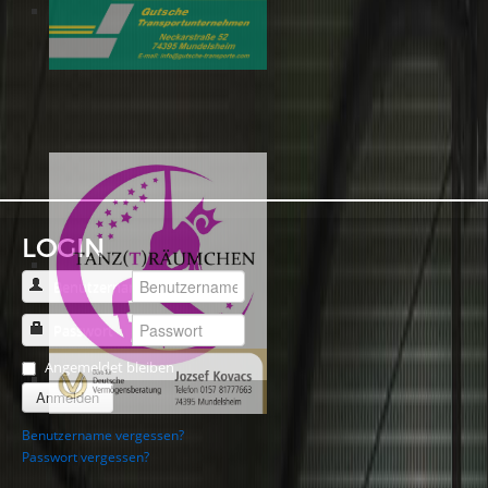
LOGIN
Benutzername
Passwort
Angemeldet bleiben
Anmelden
Benutzername vergessen?
Passwort vergessen?