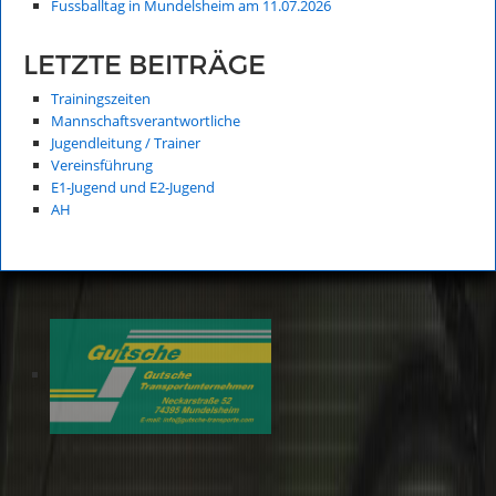
Fussballtag in Mundelsheim am 11.07.2026
LETZTE BEITRÄGE
Trainingszeiten
Mannschaftsverantwortliche
Jugendleitung / Trainer
Vereinsführung
E1-Jugend und E2-Jugend
AH