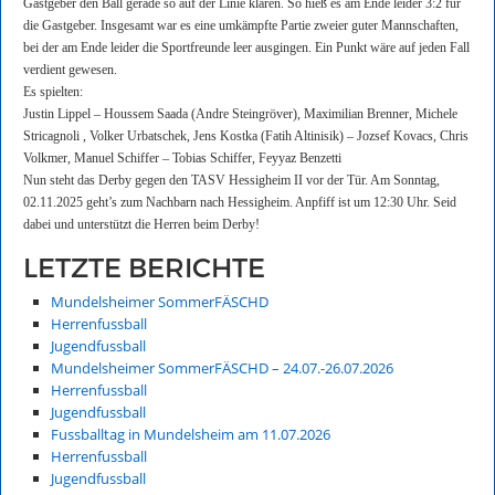
Gastgeber den Ball gerade so auf der Linie klären. So hieß es am Ende leider 3:2 für
die Gastgeber.
Insgesamt war es eine umkämpfte Partie zweier guter Mannschaften,
bei der am Ende leider die Sportfreunde leer ausgingen. Ein Punkt wäre auf jeden Fall
verdient gewesen.
Es spielten:
Justin Lippel – Houssem Saada (Andre Steingröver), Maximilian Brenner, Michele
Stricagnoli , Volker Urbatschek, Jens Kostka (Fatih Altinisik) – Jozsef Kovacs, Chris
Volkmer, Manuel Schiffer – Tobias Schiffer, Feyyaz Benzetti
Nun steht das Derby gegen den TASV Hessigheim II vor der Tür. Am Sonntag,
02.11.2025 geht’s zum Nachbarn nach Hessigheim. Anpfiff ist um 12:30 Uhr. Seid
dabei und unterstützt die Herren beim Derby!
LETZTE BERICHTE
Mundelsheimer SommerFÄSCHD
Herrenfussball
Jugendfussball
Mundelsheimer SommerFÄSCHD – 24.07.-26.07.2026
Herrenfussball
Jugendfussball
Fussballtag in Mundelsheim am 11.07.2026
Herrenfussball
Jugendfussball