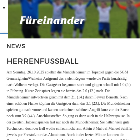
NEWS
HERRENFUSSBALL
Am Sonntag, 26.10.2025 spielten die Mundelsheimer im Topspiel gegen die SGM
Gemmrigheim/Walheim. Aufgrund des vielen Regens wurde die Partie kurzfristig
nach Walheim verlegt. Die Gastgeber begannen stark und gingen schnell mit 1:0 (5.)
in Führung. Kurze Zeit später legten sie bereits das 2:0 (12.) nach. Die
Mundelsheimer antworteten gleich mit dem 2:1 (14.) durch Feyyaz Benzetti. Nach
einer schönen Flanke köpften die Gastgeber dann das 3:1 (23.). Die Mundelsheimer
spielten gut nach vorne und kamen nach einem schönen Angriff kurz vor der Pause
noch zum 3:2 (44.). Anschlusstreffer. So ging es dann auch in die Halbzeitpause. In
der zweiten Halbzeit spielten fast nur noch die Mundelsheimer. Sie hatten viele gute
Torchancen, doch der Ball wollte einfach nicht rein. Allein 3 Mal traf Manuel Schiffer
jeweils per Freistoß nur das Aluminium. Auch in der letzten Minute konnten die