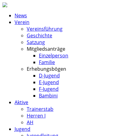
News
Verein
Vereinsführung
Geschichte
Satzung
Mitgliedsanträge
Einzelperson
Familie
Erhebungsbögen
D-Jugend
E-Jugend
F-Jugend
Bambini
Aktive
Trainerstab
Herren I
AH
Jugend
Jugendleitung