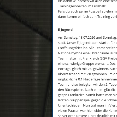
Bis dahin wünschen wir allen eine sc
Trainingseinheiten im Fussball!
Falls du auch gerne Fussball spielen 
dann komm einfach zum Training vorb
E-Jugend
Am Samstag, 18.07.2026 und Sonntag, 
statt. Unser E-Jugendteam startet fü
Eröffnungsfeier los. Alle Teams stellt
Nationalhymne eine Ehrenrunde laufe
Team hatte mit Frankreich (SGV Freibe
eine schwierige Gruppe erwischt. Doc
Portugal gleich mit 2:0 gewinnen. Auc
überraschend mit 2:0 gewinnen. Im dr
unglückliche 0:1 Niederlage hinnehmen
Team und so belegten wir den 2. Tabe
den Rückspielen. Nach einem glückliche
gegen Frankreich. Somit hatte man sich 
letzten Gruppenspiel gegen die Schwe
Unentschieden. Nun traf man im Vierte
vielen Pausen war hier leider die Kon
so verloren unsere Jungs deutlich mit 