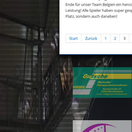
Ende für unser Team Belgien ein hervo
Leistung! Alle Spieler haben super ges
Platz, sondern auch daneben!
Start
Zurück
1
2
3