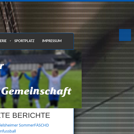
ERIE
SPORTPLATZ
IMPRESSUM
▼
ZTE BERICHTE
elsheimer SommerFÄSCHD
nfussball